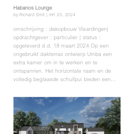
Habanos Lounge
by
Richard Smit
|
mrt 20, 2024
omschrijving : dakopbouw Vlaardingen|
opdrachtgever : particulier | status :
opgeleverd d.d. 18 maart 2024 Op een
ongebruikt dakterras ontwierp Umba een
extra kamer om in te werken en te
ontspannen. Het horizontale raam en de
volledig beglaasde schuifpui bieden een...