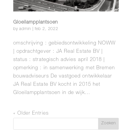
Gloeilampplantsoen
by
admin
|
feb 2, 2022
omschrijving : gebiedsontwikkeling NOWW
| opdrachtgever : JA Real Estate BV |
status : strategisch advies april 2018 |
opmerking : in samenwerking met Bremen
bouwadviseurs De vastgoed ontwikkelaar
JA Real Estate BV kocht in 2015 het
Gloeilampplantsoen in de wijk...
« Older Entries