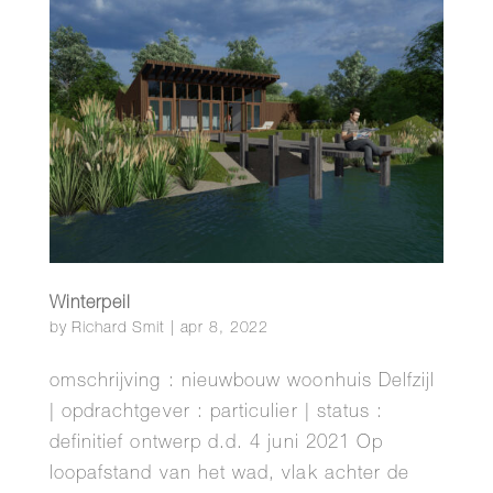
Winterpeil
by
Richard Smit
|
apr 8, 2022
omschrijving : nieuwbouw woonhuis Delfzijl
| opdrachtgever : particulier | status :
definitief ontwerp d.d. 4 juni 2021 Op
loopafstand van het wad, vlak achter de