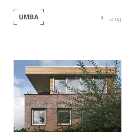
4
Terug