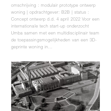
omschrijving : modulair prototype ontwerp
woning | opdrachtgever: B2B | status :
Concept ontwerp d.d. 4 april 2022 Voor een
internationale tech start-up onderzocht
Umba samen met een multidisciplinair team
de toepassingsmogelijkheden van een 3D-
geprinte woning in...