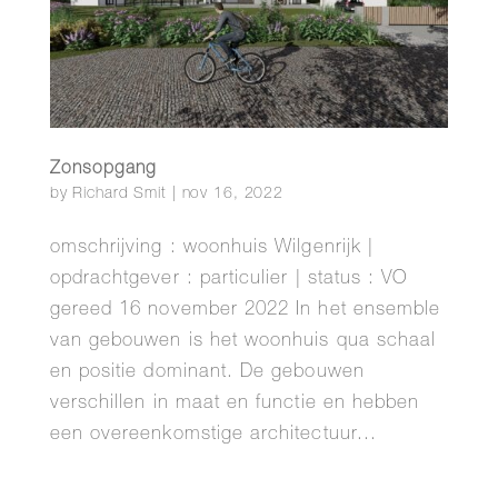
Zonsopgang
by
Richard Smit
|
nov 16, 2022
omschrijving : woonhuis Wilgenrijk |
opdrachtgever : particulier | status : VO
gereed 16 november 2022 In het ensemble
van gebouwen is het woonhuis qua schaal
en positie dominant. De gebouwen
verschillen in maat en functie en hebben
een overeenkomstige architectuur...