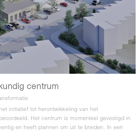
lkundig centrum
ansformatie
t initiatief tot herontwikkeling van het
 beoordeeld. Het centrum is momenteel gevestigd in
entig en heeft plannen om uit te breiden. In een