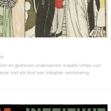
ie
elier en gedreven ondernemers maakte Umba voor
can met als doel een integrale vernieuwing.