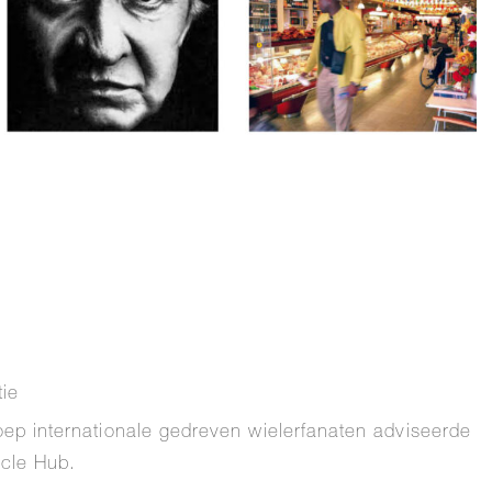
tie
oep internationale gedreven wielerfanaten adviseerde
cle Hub.