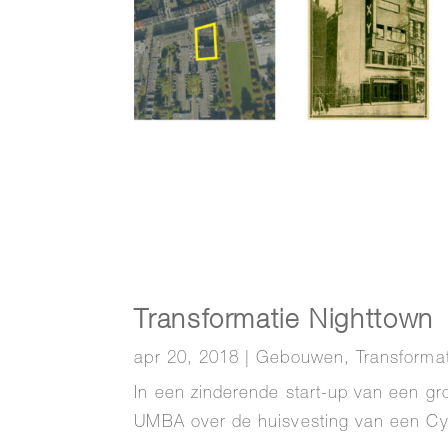
Transformatie Nighttown
apr 20, 2018
|
Gebouwen
,
Transforma
In een zinderende start-up van een gr
UMBA over de huisvesting van een Cy