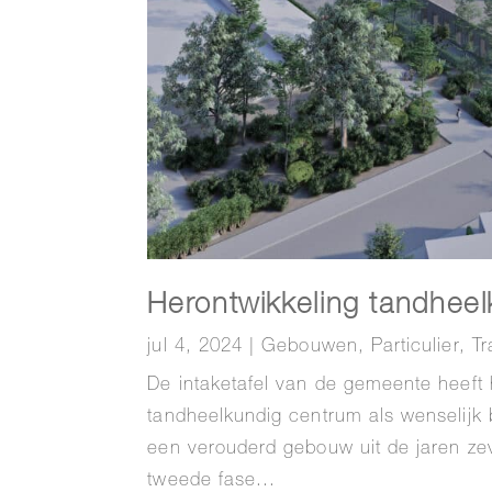
Herontwikkeling tandhee
jul 4, 2024
|
Gebouwen
,
Particulier
,
Tr
De intaketafel van de gemeente heeft he
tandheelkundig centrum als wenselijk
een verouderd gebouw uit de jaren zev
tweede fase...