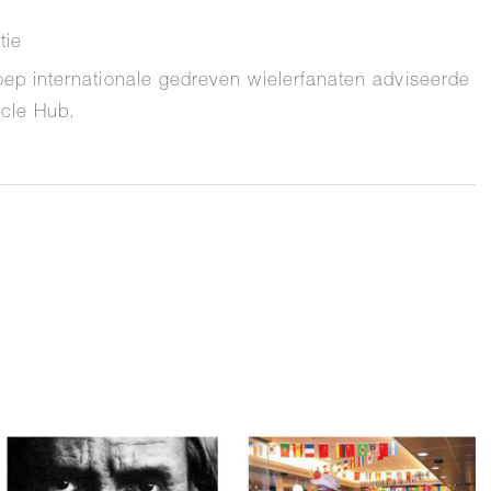
tie
oep internationale gedreven wielerfanaten adviseerde
cle Hub.