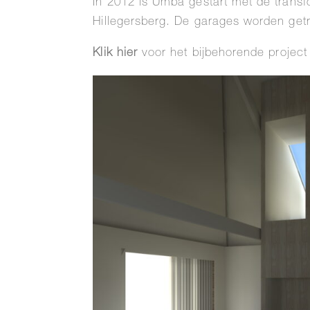
In 2012 is Umba gestart met de transf
Hillegersberg. De garages worden get
Klik hier
voor het bijbehorende projec