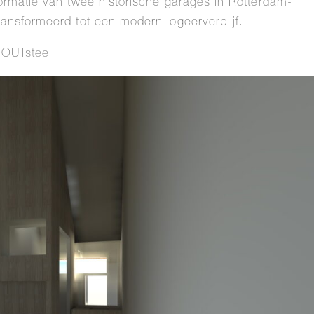
ormatie van twee historische garages in Rotterdam-
ransformeerd tot een modern logeerverblijf.
t
OUTstee