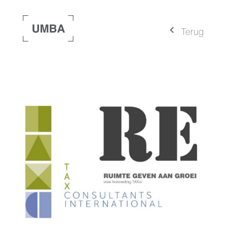
4
Terug