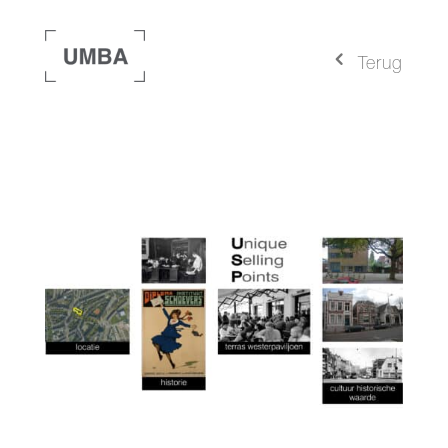
4
Terug