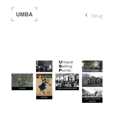
4
Terug