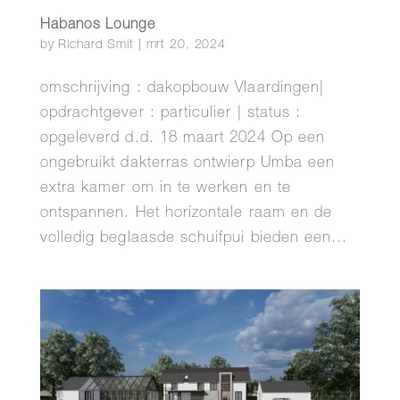
Habanos Lounge
by
Richard Smit
|
mrt 20, 2024
omschrijving : dakopbouw Vlaardingen|
opdrachtgever : particulier | status :
opgeleverd d.d. 18 maart 2024 Op een
ongebruikt dakterras ontwierp Umba een
extra kamer om in te werken en te
ontspannen. Het horizontale raam en de
volledig beglaasde schuifpui bieden een...