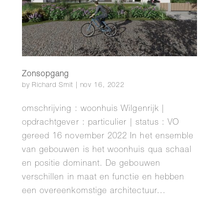
Zonsopgang
by
Richard Smit
|
nov 16, 2022
omschrijving : woonhuis Wilgenrijk |
opdrachtgever : particulier | status : VO
gereed 16 november 2022 In het ensemble
van gebouwen is het woonhuis qua schaal
en positie dominant. De gebouwen
verschillen in maat en functie en hebben
een overeenkomstige architectuur...