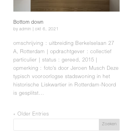
Bottom down
by
admin
|
okt 6, 2021
omschrijving : uitbreiding Berkelselaan 27
A, Rotterdam | opdrachtgever : collectief
particulier | status : gereed, 2015 |
opmerking : foto’s door Jeroen Musch Deze
typisch vooroorlogse stadswoning in het
historische Liskwartier in Rotterdam-Noord
is gesplitst...
« Older Entries