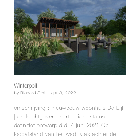
Winterpeil
by
Richard Smit
|
apr 8, 2022
omschrijving : nieuwbouw woonhuis Delfzijl
| opdrachtgever : particulier | status :
definitief ontwerp d.d. 4 juni 2021 Op
loopafstand van het wad, vlak achter de