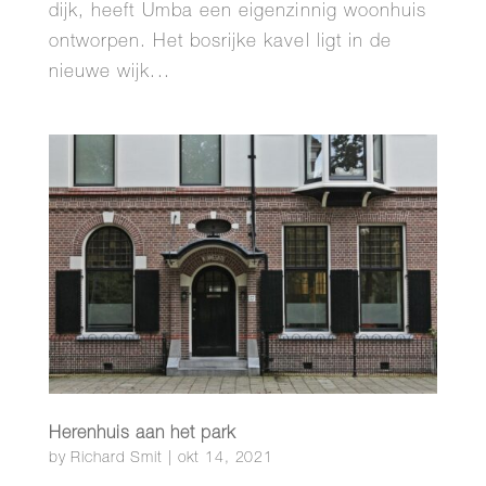
dijk, heeft Umba een eigenzinnig woonhuis
ontworpen. Het bosrijke kavel ligt in de
nieuwe wijk...
Herenhuis aan het park
by
Richard Smit
|
okt 14, 2021