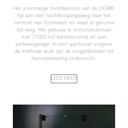
Het voormalige hoofdkantoor van de DCMR
ligt aan een hoofdtoegangsweg naar het
centrum van Schiedam en staat al geruime
tijd leeg. Het gebouw is monofunctioneel
met 17000 m2 kantoorruimte en een
parkeergarage. In een quickscan volgens
de methode wolk zijn de mogelijkheden tot
herontwikkeling onderzocht.
LEES MEER