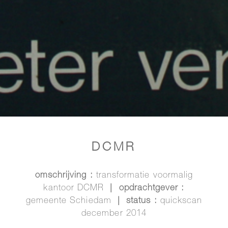
DCMR
omschrijving :
transformatie voormalig
kantoor DCMR
| opdrachtgever :
gemeente Schiedam
| status :
quickscan
december 2014