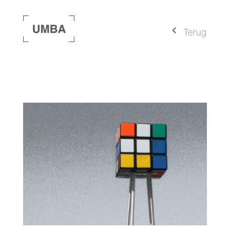
4
Terug