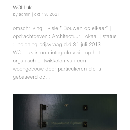
WOLLuk
by
admin
|
okt 13, 2021
omschrijving : visie ” Bouwen op elkaar” |
opdrachtgever : Architectuur Lokaal | status
: indiening prijsvraag d.d 31 juli 2013
WOLLuk is een integrale visie op het
organisch ontwikkelen van een
woongebouw door particulieren die is
gebaseerd op...