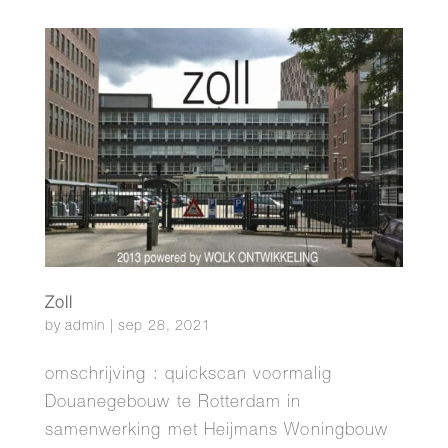
Zoll
by
admin
|
sep 28, 2021
omschrijving : quickscan voormalig
Douanegebouw te Rotterdam in
samenwerking met Heijmans Woningbouw