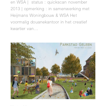
en WSA | status : quickscan november
2013 | opmerking : in samenwerking met
Heijmans Woningbouw & WSA Het
voormalig douanekantoor in het creatief
kwartier van...