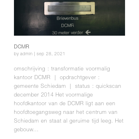
DCMR
by
admin
|
sep 28, 2021
omschrijving : transformatie voormalig
kantoor DCMR | opdrachtgever :
gemeente Schiedam | status : quickscan
december 2014 Het voormalige
hoofdkantoor van de DCMR ligt aan een
hoofdtoegangsweg naar het centrum van
Schiedam en staat al geruime tijd leeg. Het
gebouw...